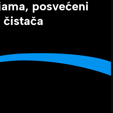
ijama, posvećeni
h čistača