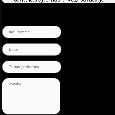
1
Step 1
Ime i prezime
E-mail
email
Telefon (opcionalno)
Poruka